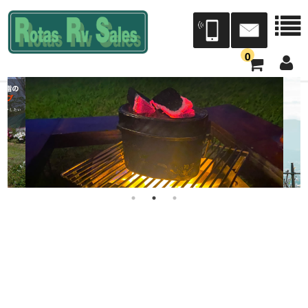
0
会社案内
会社概要
店舗案内
本社三芳展示場/三芳工場
宮城営業所[Dr.RV仙台]（トレジャーアイランド）
Dr.RV東北（タック）
中部営業所[Dr.RV中部]