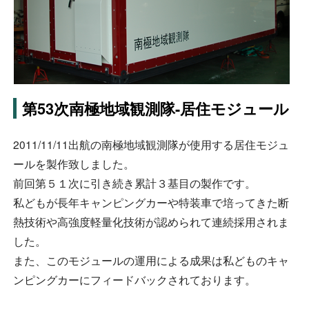
Dr.RV岐阜（福井自動車）
九州営業所[Dr.RV九州]（ホワイトトップ）
キャンピングカー
第53次南極地域観測隊-居住モジュール
Flipper
2011/11/11出航の南極地域観測隊が使用する居住モジュ
ek cruise
ールを製作致しました。
前回第５１次に引き続き累計３基目の製作です。
E-SPiRit
私どもが長年キャンピングカーや特装車で培ってきた断
MAMBOW
熱技術や高強度軽量化技術が認められて連続採用されま
した。
中古車情報
また、このモジュールの運用による成果は私どものキャ
ンピングカーにフィードバックされております。
特装車