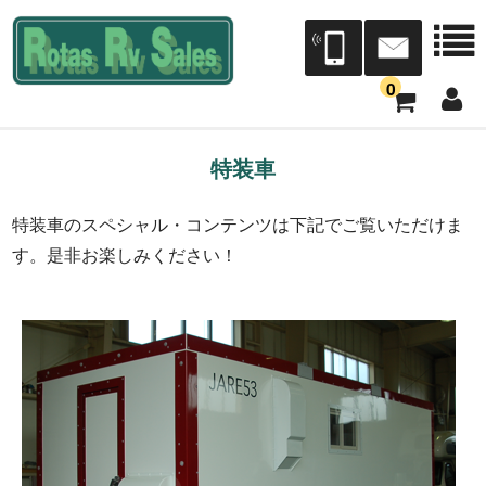
0
会社案内
特装車
会社概要
特装車のスペシャル・コンテンツは下記でご覧いただけま
す。是非お楽しみください！
店舗案内
本社三芳展示場/三芳工場
宮城営業所[Dr.RV仙台]（トレジャーアイランド）
Dr.RV東北（タック）
中部営業所[Dr.RV中部]