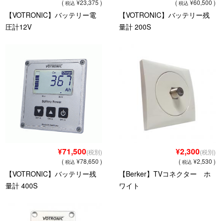
(
¥23,375 )
(
¥60,500 )
税込
税込
【VOTRONIC】バッテリー電
【VOTRONIC】バッテリー残
Dr.RV岐阜（福井自動車）
圧計12V
量計 200S
九州営業所[Dr.RV九州]（ホワイトトップ）
キャンピングカー
Flipper
ek cruise
E-SPiRit
¥71,500
¥2,300
(税別)
(税別)
MAMBOW
(
¥78,650 )
(
¥2,530 )
税込
税込
【VOTRONIC】バッテリー残
【Berker】TVコネクター ホ
中古車情報
量計 400S
ワイト
特装車