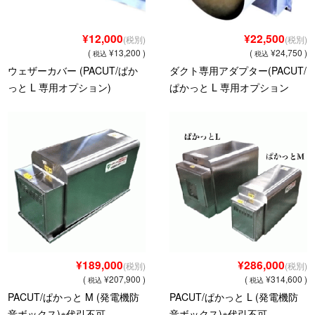
¥12,000
¥22,500
(税別)
(税別)
(
¥13,200 )
(
¥24,750 )
税込
税込
ウェザーカバー (PACUT/ぱか
ダクト専用アダプター(PACUT/
っと L 専用オプション)
ぱかっと L 専用オプション
¥189,000
¥286,000
(税別)
(税別)
(
¥207,900 )
(
¥314,600 )
税込
税込
PACUT/ぱかっと M (発電機防
PACUT/ぱかっと L (発電機防
音ボックス)※代引不可
音ボックス)※代引不可