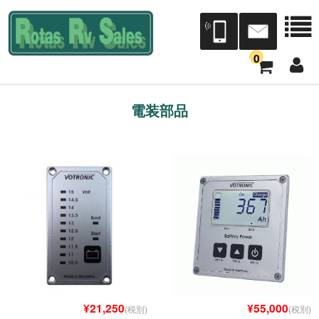
0
会社案内
電装部品
会社概要
店舗案内
本社三芳展示場/三芳工場
宮城営業所[Dr.RV仙台]（トレジャーアイランド）
Dr.RV東北（タック）
¥21,250
¥55,000
中部営業所[Dr.RV中部]
(税別)
(税別)