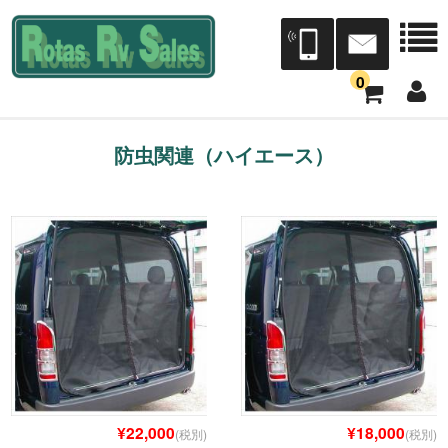
0
会社案内
防虫関連（ハイエース）
会社概要
店舗案内
本社三芳展示場/三芳工場
宮城営業所[Dr.RV仙台]（トレジャーアイランド）
Dr.RV東北（タック）
¥22,000
¥18,000
中部営業所[Dr.RV中部]
(税別)
(税別)