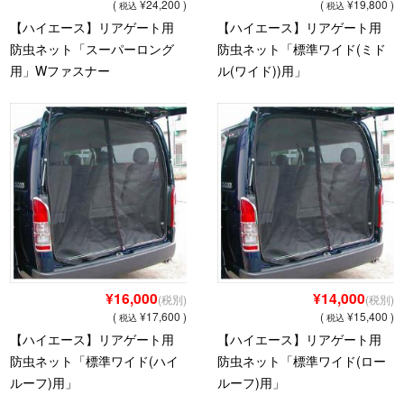
(
¥24,200 )
(
¥19,800 )
税込
税込
【ハイエース】リアゲート用
【ハイエース】リアゲート用
Dr.RV岐阜（福井自動車）
防虫ネット「スーパーロング
防虫ネット「標準ワイド(ミド
用」Wファスナー
ル(ワイド))用」
九州営業所[Dr.RV九州]（ホワイトトップ）
キャンピングカー
Flipper
ek cruise
E-SPiRit
MAMBOW
¥16,000
¥14,000
(税別)
(税別)
(
¥17,600 )
(
¥15,400 )
税込
税込
中古車情報
【ハイエース】リアゲート用
【ハイエース】リアゲート用
防虫ネット「標準ワイド(ハイ
防虫ネット「標準ワイド(ロー
特装車
ルーフ)用」
ルーフ)用」