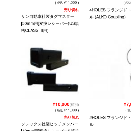
(
¥11,000 )
(
税込
税
売り切れ
4HOLES フランジド
サン自動車社製タグマスター
ル (ALKO Coupling)
[50mm用]変換レシーバー(US規
格CLASS III用)
¥10,000
¥7,
(税別)
(
¥11,000 )
(
税込
税
売り切れ
2HOLES フランジド
ソレックス社製ヒッチメンバー
ル
[40mm用]変換レシーバー(US規