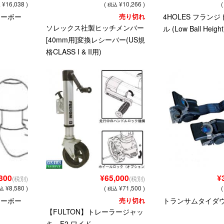
¥16,038 )
(
¥10,266 )
込
税込
トーボー
売り切れ
4HOLES フラン
ソレックス社製ヒッチメンバー
ル (Low Ball Height
[40mm用]変換レシーバー(US規
格CLASS I & II用)
800
¥65,000
¥
(税別)
(税別)
¥8,580 )
(
¥71,500 )
込
税込
トーボー
売り切れ
トランサムタイダ
【FULTON】トレーラージャッ
キ F2 ワイド