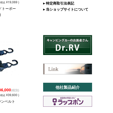
(
¥19,069 )
▸ 特定商取引法表記
税込
ジドトーボー
▸ 当ショップサイトについて
)
他社製品紹介
36,000
(税別)
(
¥39,600 )
税込
ウンベルト