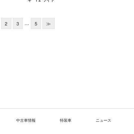
…
2
3
5
≫
中古車情報
特装車
ニュース