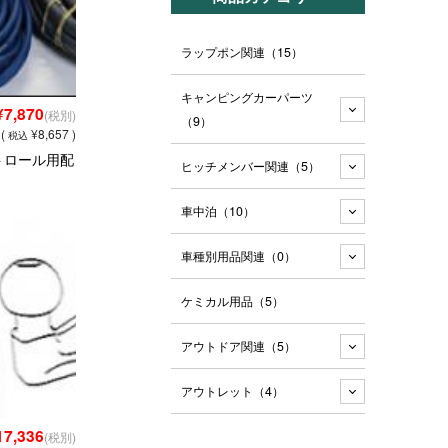
ラップポン関連
（15）
キャンピングカーパーツ
¥7,870
(税別)
（9）
(
¥8,657 )
税込
トロール用配
ヒッチメンバー関連
（5）
車中泊
（10）
車種別用品関連
（0）
ケミカル用品
（5）
アウトドア関連
（5）
アウトレット
（4）
17,336
(税別)