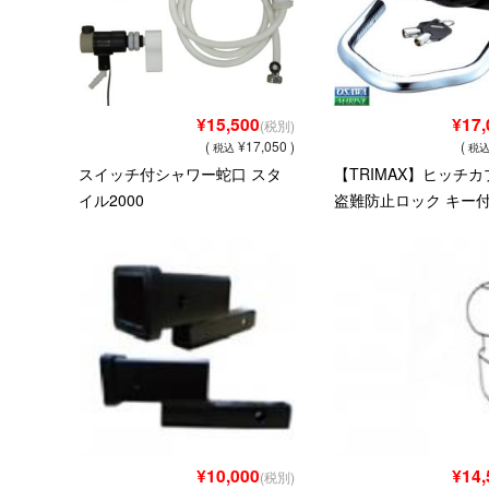
¥15,500
¥17,
(税別)
(
¥17,050 )
(
税込
税
スイッチ付シャワー蛇口 スタ
【TRIMAX】ヒッチ
イル2000
盗難防止ロック キー
¥10,000
¥14,
(税別)