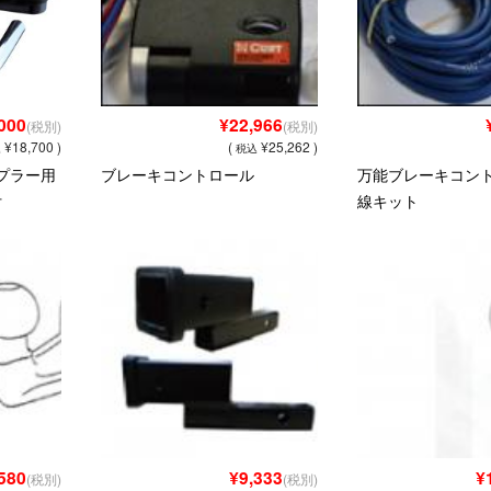
000
¥22,966
(税別)
(税別)
¥18,700 )
(
¥25,262 )
込
税込
カプラー用
ブレーキコントロール
万能ブレーキコン
付
線キット
580
¥9,333
¥
(税別)
(税別)