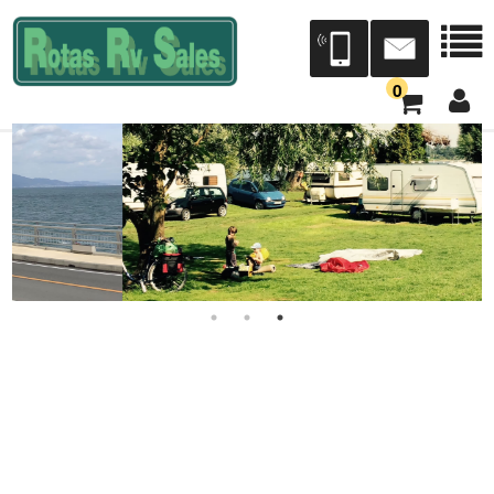
0
会社案内
会社概要
店舗案内
本社三芳展示場/三芳工場
宮城営業所[Dr.RV仙台]（トレジャーアイランド）
Dr.RV東北（タック）
中部営業所[Dr.RV中部]