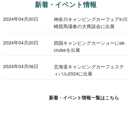
新着・イベント情報
Dr.RV岐阜（福井自動車）
2024年04月20日
神奈川キャンピングカーフェアin川
九州営業所[Dr.RV九州]（ホワイトトップ）
崎競馬場春の大商談会に出展
キャンピングカー
2024年04月20日
四国キャンピングカーショーにek-
cruiseを出展
Flipper
ek cruise
2024年04月06日
北海道キャンピングカーフェステ
ィバル2024に出展
E-SPiRit
MAMBOW
新着・イベント情報一覧はこちら
中古車情報
特装車