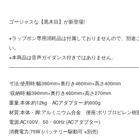
ゴージャスな【黒木目】が新登場!
※ラップポン専用消耗品は付属しておりませんので、別途
い。
※本商品は音声ガイダンス付きではありません。
——————————————————————————
寸法:使用時:幅390mm×奥行き460mm×高さ400mm
:収納時:幅390mm×奥行き460mm×高さ270mm
重量:本体:約12kg ACアダプター:約600g
材質:本体・脚:アルミニウム合金 便座:ポリプロピレン樹
電源:AC100V、50・60Hz (ACアダプター)
消費電力:75W (バッテリー駆動可 ※別売)