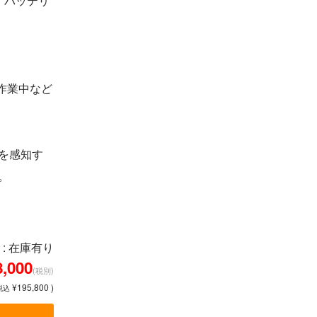
れ、バッテリ
作業中など
を感知す
。
: 在庫有り
8,000
(税別)
¥195,800 )
税込