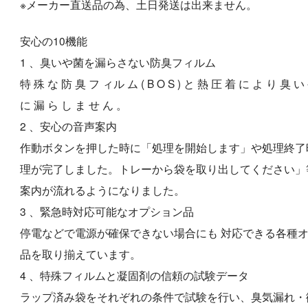
※メーカー直送品の為、土日発送は出来ません。
安心の10機能
1 、臭いや菌を漏らさない防臭フィルム
特 殊 な 防 臭 フ ィル ム ( B O S ) と 熱 圧 着 に よ り 臭 い
に 漏 ら し ま せ ん 。
2 、安心の音声案内
作動ボタンを押した時に「処理を開始します」や処理終了
理が完了しました。トレーから袋を取り出してください」
案内が流れるようになりました。
3 、緊急時対応可能なオプション品
停電などで電源が確保できない場合にも 対応できる各種
品を取り揃えています。
4 、特殊フィルムと凝固剤の信頼の試験データ
ラップ済み袋をそれぞれの条件で試験を行い、臭気漏れ・