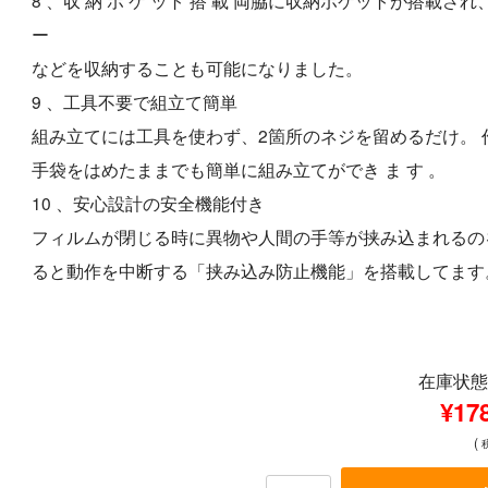
8 、収 納 ポ ケ ット 搭 載 両脇に収納ポケットが搭載さ
ー
などを収納することも可能になりました。
9 、工具不要で組立て簡単
組み立てには工具を使わず、2箇所のネジを留めるだけ。 
手袋をはめたままでも簡単に組み立てができ ま す 。
10 、安心設計の安全機能付き
フィルムが閉じる時に異物や人間の手等が挟み込まれるの
ると動作を中断する「挟み込み防止機能」を搭載してます
在庫状態 
¥17
(