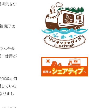
凝固剤を併
着 完了ま
ウム合金
置・使用が
。
合電源が自
用していな
なりまし