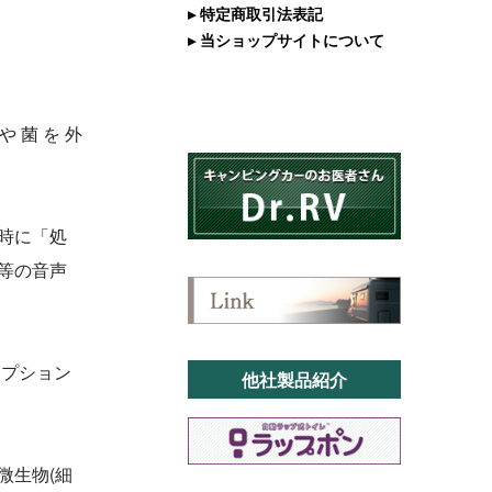
▸ 特定商取引法表記
▸ 当ショップサイトについて
 や 菌 を 外
時に「処
等の音声
オプション
他社製品紹介
微生物(細