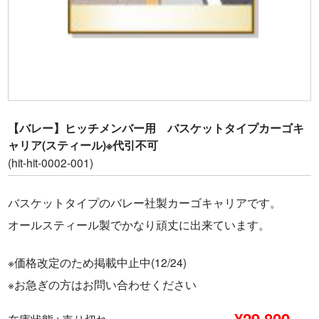
Dr.RV岐阜（福井自動車）
九州営業所[Dr.RV九州]（ホワイトトップ）
キャンピングカー
Flipper
【バレー】ヒッチメンバー用 バスケットタイプカーゴキ
ャリア(スティール)※代引不可
ek cruise
(hit-hit-0002-001)
E-SPiRit
バスケットタイプのバレー社製カーゴキャリアです。
オールスティール製でかなり頑丈に出来ています。
MAMBOW
中古車情報
※価格改定のため掲載中止中(12/24)
※お急ぎの方はお問い合わせください
特装車