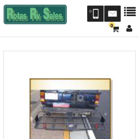
0
会社案内
会社概要
店舗案内
本社三芳展示場/三芳工場
宮城営業所[Dr.RV仙台]（トレジャーアイランド）
Dr.RV東北（タック）
中部営業所[Dr.RV中部]