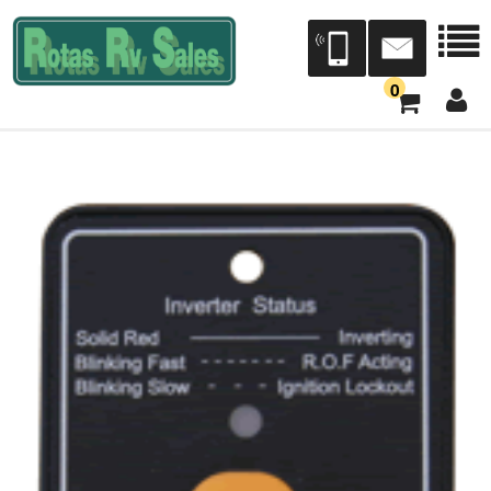
0
会社案内
会社概要
店舗案内
本社三芳展示場/三芳工場
宮城営業所[Dr.RV仙台]（トレジャーアイランド）
Dr.RV東北（タック）
中部営業所[Dr.RV中部]