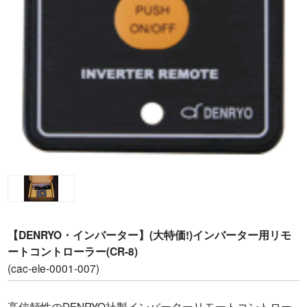
Dr.RV岐阜（福井自動車）
九州営業所[Dr.RV九州]（ホワイトトップ）
キャンピングカー
Flipper
ek cruise
E-SPiRit
MAMBOW
【DENRYO・インバーター】(大特価!)インバーター用リモ
中古車情報
ートコントローラー(CR-8)
(cac-ele-0001-007)
特装車
高信頼性のDENRYO社製インバーターリモートコントロー